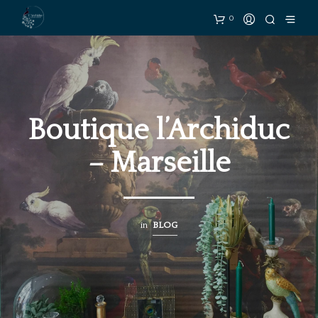
0
Boutique l’Archiduc
– Marseille
in
BLOG